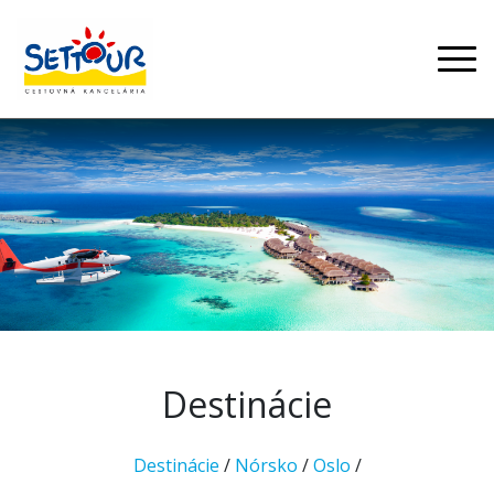
Destinácie
Destinácie
/
Nórsko
/
Oslo
/