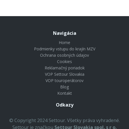
Navigácia
Home
Podmienky vstupu do krajín MZV
Ochrana osobných údajov
Cookies
Reklamačný poriadok
VOP Settour Slovakia
VOP touroperátorov
Blog
Kontakt
Odkazy
© Copyright 2024 Settour. Všetky práva vyhradené.
Settour je značkou
Settour Slovakia spol. s r o.