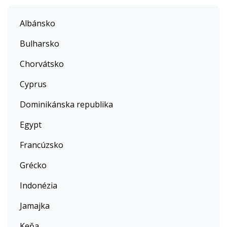
Albánsko
Bulharsko
Chorvátsko
Cyprus
Dominikánska republika
Egypt
Francúzsko
Grécko
Indonézia
Jamajka
Keňa