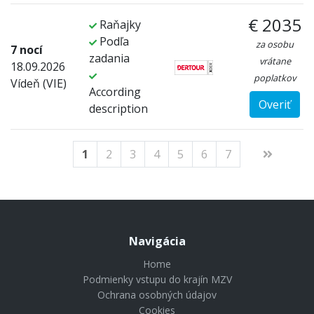
€ 2035
Raňajky
Podľa
za osobu
7 nocí
zadania
vrátane
18.09.2026
poplatkov
Vídeň (VIE)
According
Overiť
description
1
2
3
4
5
6
7
Navigácia
Home
Podmienky vstupu do krajín MZV
Ochrana osobných údajov
Cookies