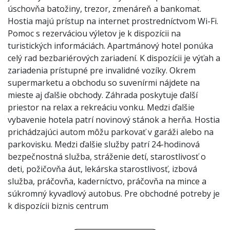
úschovňa batožiny, trezor, zmenáreň a bankomat.
Hostia majú prístup na internet prostredníctvom Wi-Fi.
Pomoc s rezerváciou výletov je k dispozícii na
turistických informáciách. Apartmánový hotel ponúka
celý rad bezbariérových zariadení. K dispozícii je výťah a
zariadenia prístupné pre invalidné vozíky. Okrem
supermarketu a obchodu so suvenírmi nájdete na
mieste aj ďalšie obchody. Záhrada poskytuje ďalší
priestor na relax a rekreáciu vonku. Medzi ďalšie
vybavenie hotela patrí novinový stánok a herňa. Hostia
prichádzajúci autom môžu parkovať v garáži alebo na
parkovisku. Medzi ďalšie služby patrí 24-hodinová
bezpečnostná služba, stráženie detí, starostlivosť o
deti, požičovňa áut, lekárska starostlivosť, izbová
služba, práčovňa, kaderníctvo, práčovňa na mince a
súkromný kyvadlový autobus. Pre obchodné potreby je
k dispozícii biznis centrum