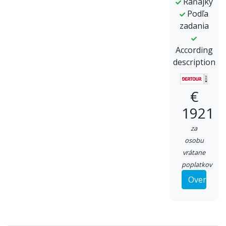
Raňajky
Podľa
zadania
According
description
€
1921
za
osobu
vrátane
poplatkov
Overiť