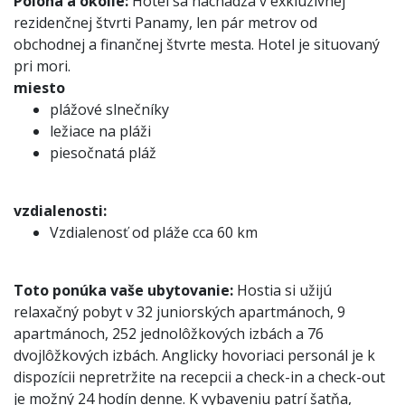
Poloha a okolie:
Hotel sa nachádza v exkluzívnej
rezidenčnej štvrti Panamy, len pár metrov od
obchodnej a finančnej štvrte mesta. Hotel je situovaný
pri mori.
miesto
plážové slnečníky
ležiace na pláži
piesočnatá pláž
vzdialenosti:
Vzdialenosť od pláže cca 60 km
Toto ponúka vaše ubytovanie:
Hostia si užijú
relaxačný pobyt v 32 juniorských apartmánoch, 9
apartmánoch, 252 jednolôžkových izbách a 76
dvojlôžkových izbách. Anglicky hovoriaci personál je k
dispozícii nepretržite na recepcii a check-in a check-out
je možný 24 hodín denne. K vybaveniu patrí šatňa,