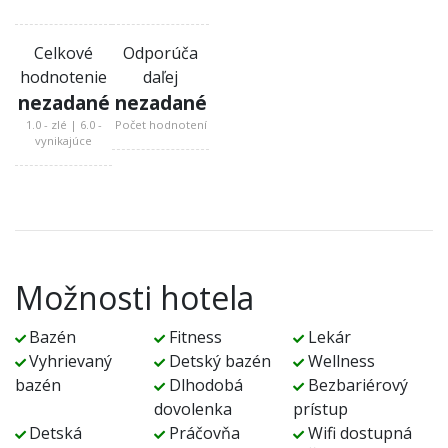
Celkové
Odporúča
hodnotenie
daľej
nezadané
nezadané
1.0 - zlé | 6.0 -
Počet hodnotení
vynikajúce
Možnosti hotela
Bazén
Fitness
Lekár
Vyhrievaný
Detský bazén
Wellness
bazén
Dlhodobá
Bezbariérový
dovolenka
prístup
Detská
Práčovňa
Wifi dostupná