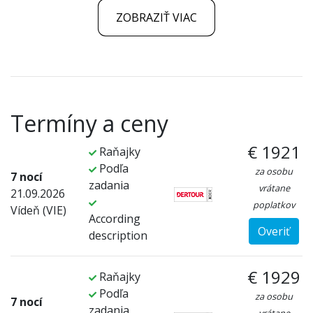
ZOBRAZIŤ VIAC
Termíny a ceny
€ 1921
Raňajky
Podľa
za osobu
7 nocí
zadania
vrátane
21.09.2026
poplatkov
Vídeň (VIE)
According
Overiť
description
€ 1929
Raňajky
Podľa
za osobu
7 nocí
zadania