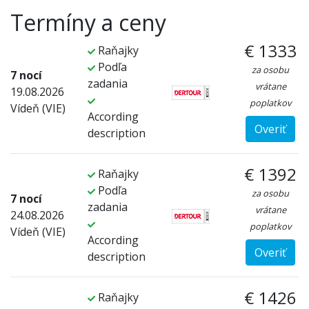
Termíny a ceny
€ 1333
Raňajky
Podľa
za osobu
7 nocí
zadania
vrátane
19.08.2026
poplatkov
Vídeň (VIE)
According
Overiť
description
€ 1392
Raňajky
Podľa
za osobu
7 nocí
zadania
vrátane
24.08.2026
poplatkov
Vídeň (VIE)
According
Overiť
description
€ 1426
Raňajky