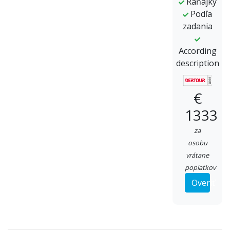
Raňajky
Podľa
zadania
According
description
€
1333
za
osobu
vrátane
poplatkov
Overiť