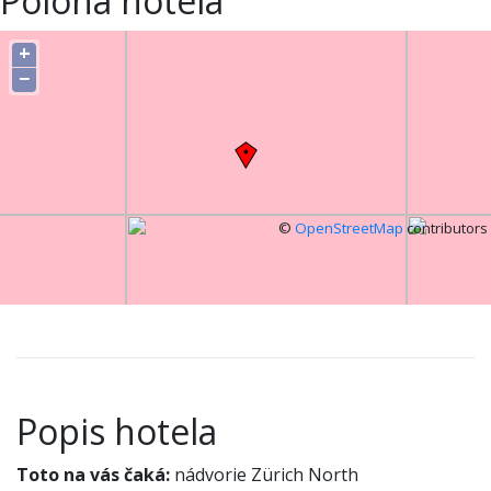
Poloha hotela
+
−
©
OpenStreetMap
contributors
Popis hotela
Toto na vás čaká:
nádvorie Zürich North