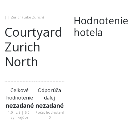
Hodnotenie
| | Zürich (Lake Zürich)
Courtyard
hotela
Zurich
North
Celkové
Odporúča
hodnotenie
daľej
nezadané
nezadané
1.0 - zlé | 6.0 -
Počet hodnotení
vynikajúce
0