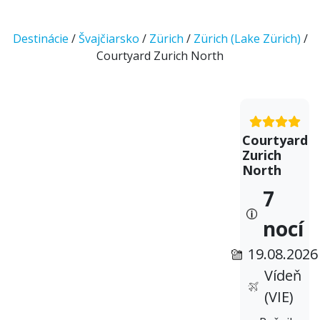
Destinácie
/
Švajčiarsko
/
Zürich
/
Zürich (Lake Zürich)
/
Courtyard Zurich North
Courtyard
Zurich
North
7
nocí
19.08.2026
Vídeň
(VIE)