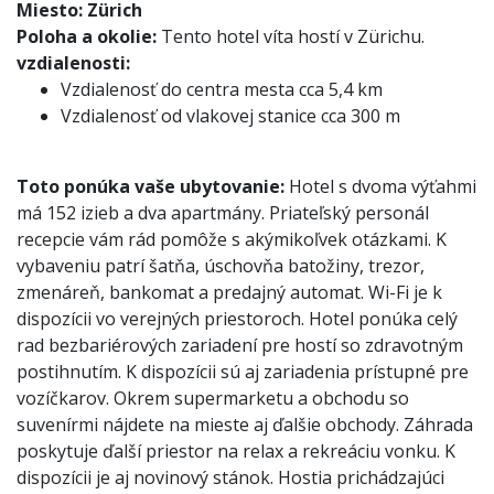
Miesto:
Zürich
Poloha a okolie:
Tento hotel víta hostí v Zürichu.
vzdialenosti:
Vzdialenosť do centra mesta cca 5,4 km
Vzdialenosť od vlakovej stanice cca 300 m
Toto ponúka vaše ubytovanie:
Hotel s dvoma výťahmi
má 152 izieb a dva apartmány. Priateľský personál
recepcie vám rád pomôže s akýmikoľvek otázkami. K
vybaveniu patrí šatňa, úschovňa batožiny, trezor,
zmenáreň, bankomat a predajný automat. Wi-Fi je k
dispozícii vo verejných priestoroch. Hotel ponúka celý
rad bezbariérových zariadení pre hostí so zdravotným
postihnutím. K dispozícii sú aj zariadenia prístupné pre
vozíčkarov. Okrem supermarketu a obchodu so
suvenírmi nájdete na mieste aj ďalšie obchody. Záhrada
poskytuje ďalší priestor na relax a rekreáciu vonku. K
dispozícii je aj novinový stánok. Hostia prichádzajúci