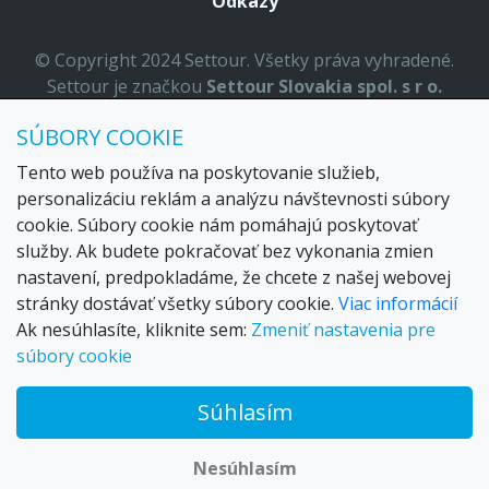
Odkazy
© Copyright 2024 Settour. Všetky práva vyhradené.
Settour je značkou
Settour Slovakia spol. s r o.
Sídlo:
Lazaretská 29, Bratislava 81109
SÚBORY COOKIE
Email:
settour@settour.sk
Telefón
: 02 529 279 17, 529 328 68-9
Tento web používa na poskytovanie služieb,
IČO
: 36179825
personalizáciu reklám a analýzu návštevnosti súbory
ID-DPH:
SK2020057314
cookie. Súbory cookie nám pomáhajú poskytovať
OR SR
Bratislava I. odd.: Sro, vložka: 29873/V
služby. Ak budete pokračovať bez vykonania zmien
nastavení, predpokladáme, že chcete z našej webovej
stránky dostávať všetky súbory cookie.
Viac informácií
Ak nesúhlasíte, kliknite sem:
Zmeniť nastavenia pre
súbory cookie
Súhlasím
© 2026 Trax – your travel web creator and travel products
marketplace
Nesúhlasím