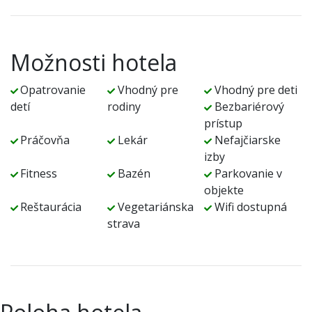
Možnosti hotela
Opatrovanie
Vhodný pre
Vhodný pre deti
detí
rodiny
Bezbariérový
prístup
Práčovňa
Lekár
Nefajčiarske
izby
Fitness
Bazén
Parkovanie v
objekte
Reštaurácia
Vegetariánska
Wifi dostupná
strava