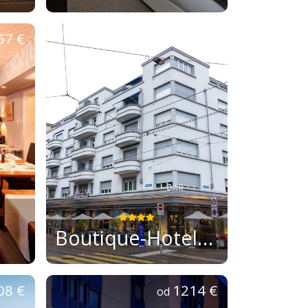
67 €
1902 €
od
Boutique-Hotel Seefeld
08 €
1214 €
od