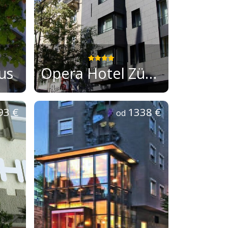
us
Opera Hotel Zürich
93 €
1338 €
od