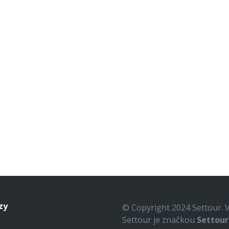
zy
© Copyright 2024 Settour. 
Settour je značkou
Settour 