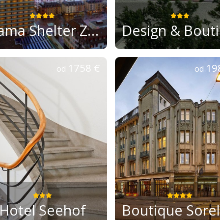
Mama Shelter Zurich
De
1758 €
19
od
od
Hotel Seehof