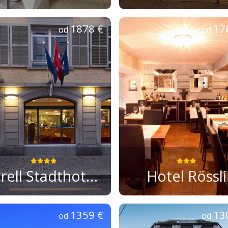
1878 €
17
od
od
Sorell Stadthotel Rütli
Hotel Rössli
1359 €
13
od
od