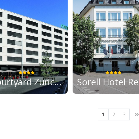
Courtyard Zurich North
S
1
2
3