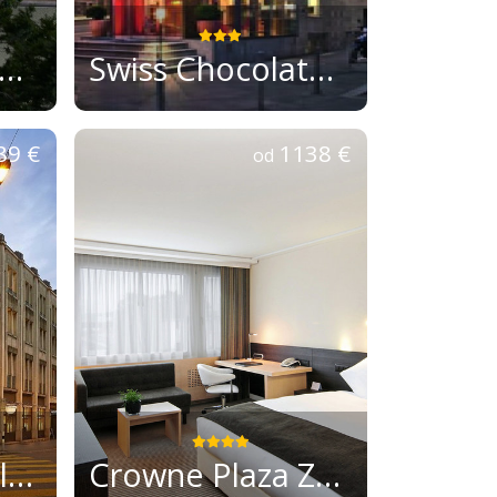
sign & Boutique Hotel Plattenhof
Swiss Chocolate Zurich by Fassbind
89 €
1138 €
od
Boutique Sorell - Hotel Seidenhof
Crowne Plaza Zurich