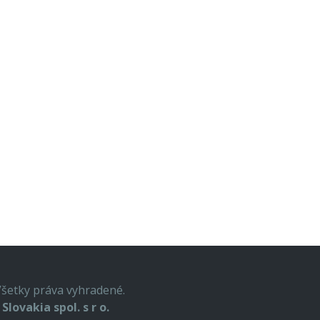
Všetky práva vyhradené.
Slovakia spol. s r o.