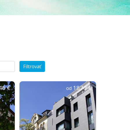
Filtrovať
46 €
1870 €
od