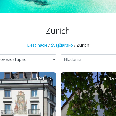
Zürich
Destinácie
/
Švajčiarsko
/ Zürich
1911 €
19
od
od