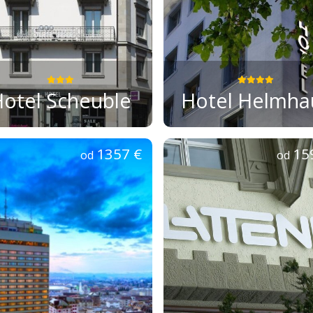
otel Scheuble
Hotel Helmha
1357 €
15
od
od