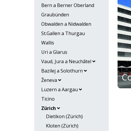
Bern a Berner Oberland
Graubünden
Obwalden a Nidwalden
St.Gallen a Thurgau
Wallis
Uri a Glarus
Vaud, Jura a Neuchâtel
Bazilej a Solothurn
Ženeva
Luzern a Aargau
Ticino
Zürich
Dietikon (Zürich)
Kloten (Zürich)