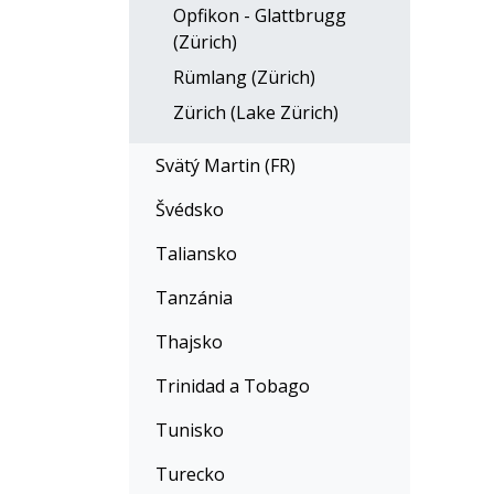
Opfikon - Glattbrugg
(Zürich)
Rümlang (Zürich)
Zürich (Lake Zürich)
Svätý Martin (FR)
Švédsko
Taliansko
Tanzánia
Thajsko
Trinidad a Tobago
Tunisko
Turecko