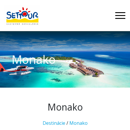
Monako
Monako
Destinácie
/
Monako