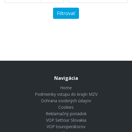
Filtrovať
Columbus Hotel Monte-Carlo, Curio Collection by Hilton
1661 €
od
Navigácia
Home
Podmienky vstupu do krajín MZV
Ochrana osobných údajov
Cookies
Reklamačný poriadok
VOP Settour Slovakia
VOP touroperátorov