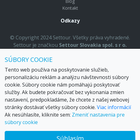
Blog
Kontakt
Odkazy
© Copyright 2024 Settour. Všetky práva vyhradené.
Settour je značkou
Settour Slovakia spol. s r o.
Sídlo:
Lazaretská 29, Bratislava 81109
SÚBORY COOKIE
Email:
settour@settour.sk
Telefón
: 02 529 279 17, 529 328 68-9
Tento web používa na poskytovanie služieb,
IČO
: 36179825
personalizáciu reklám a analýzu návštevnosti súbory
ID-DPH:
SK2020057314
cookie. Súbory cookie nám pomáhajú poskytovať
OR SR
Bratislava I. odd.: Sro, vložka: 29873/V
služby. Ak budete pokračovať bez vykonania zmien
nastavení, predpokladáme, že chcete z našej webovej
stránky dostávať všetky súbory cookie.
Viac informácií
Ak nesúhlasíte, kliknite sem:
Zmeniť nastavenia pre
súbory cookie
Súhlasím