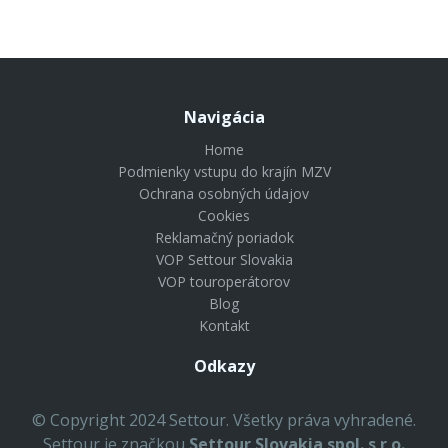
Navigácia
Home
Podmienky vstupu do krajín MZV
Ochrana osobných údajov
Cookies
Reklamačný poriadok
VOP Settour Slovakia
VOP touroperátorov
Blog
Kontakt
Odkazy
© Copyright 2024 Settour. Všetky práva vyhradené.
Settour je značkou
Settour Slovakia spol. s r o.