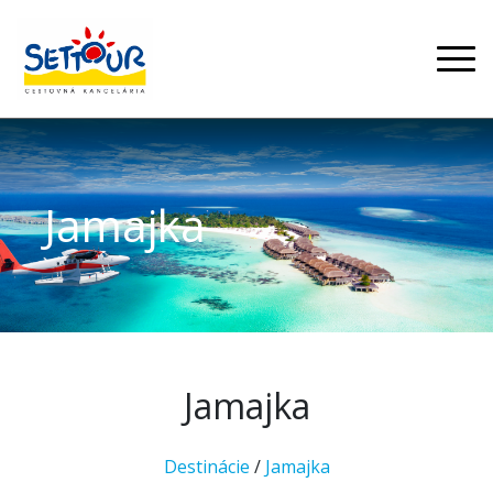
Jamajka
Jamajka
Destinácie
/
Jamajka