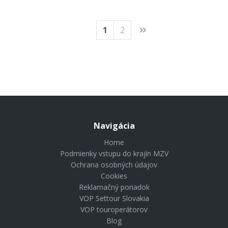
od
1701 €
od
1
2
Navigácia
Home
Podmienky vstupu do krajín MZV
Ochrana osobných údajov
Cookies
Reklamačný poriadok
VOP Settour Slovakia
VOP touroperátorov
Blog