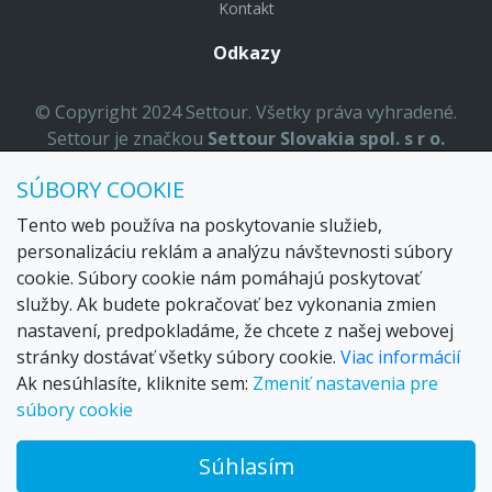
Kontakt
Odkazy
© Copyright 2024 Settour. Všetky práva vyhradené.
Settour je značkou
Settour Slovakia spol. s r o.
Sídlo:
Lazaretská 29, Bratislava 81109
SÚBORY COOKIE
Email:
settour@settour.sk
Telefón
: 02 529 279 17, 529 328 68-9
Tento web používa na poskytovanie služieb,
IČO
: 36179825
personalizáciu reklám a analýzu návštevnosti súbory
ID-DPH:
SK2020057314
cookie. Súbory cookie nám pomáhajú poskytovať
OR SR
Bratislava I. odd.: Sro, vložka: 29873/V
služby. Ak budete pokračovať bez vykonania zmien
nastavení, predpokladáme, že chcete z našej webovej
stránky dostávať všetky súbory cookie.
Viac informácií
Ak nesúhlasíte, kliknite sem:
Zmeniť nastavenia pre
súbory cookie
Súhlasím
© 2026 Trax – your travel web creator and travel products