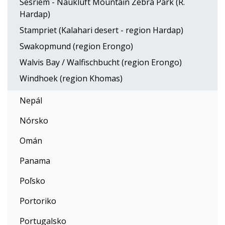
Sesriem - Naukluft Mountain Zebra Park (R.
Hardap)
Stampriet (Kalahari desert - region Hardap)
Swakopmund (region Erongo)
Walvis Bay / Walfischbucht (region Erongo)
Windhoek (region Khomas)
Nepál
Nórsko
Omán
Panama
Poľsko
Portoriko
Portugalsko