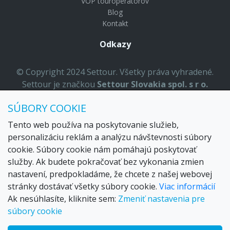
VOP touroperátorov
Blog
Kontakt
Odkazy
© Copyright 2024 Settour. Všetky práva vyhradené.
Settour je značkou
Settour Slovakia spol. s r o.
Sídlo:
Lazaretská 29, Bratislava 81109
SÚBORY COOKIE
Email:
settour@settour.sk
Telefón
: 02 529 279 17, 529 328 68-9
Tento web používa na poskytovanie služieb,
IČO
: 36179825
personalizáciu reklám a analýzu návštevnosti súbory
ID-DPH:
SK2020057314
cookie. Súbory cookie nám pomáhajú poskytovať
OR SR
Bratislava I. odd.: Sro, vložka: 29873/V
služby. Ak budete pokračovať bez vykonania zmien
nastavení, predpokladáme, že chcete z našej webovej
stránky dostávať všetky súbory cookie.
Viac informácií
Ak nesúhlasíte, kliknite sem:
Zmeniť nastavenia pre
súbory cookie