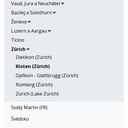
Vaud, Jura a Neuchâtel
Bazilej a Solothurn
Ženeva
Luzern a Aargau
Ticino
Zürich
Dietikon (Zürich)
Kloten (Zürich)
Opfikon - Glattbrugg (Zürich)
Rümlang (Zürich)
Zürich (Lake Zürich)
Svätý Martin (FR)
Švédsko