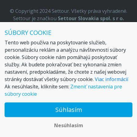
© Copyright 2024 Settour. Všetky práva vyhradené.
Settour je značkou
Settour Slovakia spol. s r o.
Sídlo:
Lazaretská 29, Bratislava 81109
SÚBORY COOKIE
Email:
settour@settour.sk
Telefón
: 02 529 279 17, 529 328 68-9
Tento web používa na poskytovanie služieb,
IČO
: 36179825
personalizáciu reklám a analýzu návštevnosti súbory
ID-DPH:
SK2020057314
cookie. Súbory cookie nám pomáhajú poskytovať
OR SR
Bratislava I. odd.: Sro, vložka: 29873/V
služby. Ak budete pokračovať bez vykonania zmien
nastavení, predpokladáme, že chcete z našej webovej
stránky dostávať všetky súbory cookie.
Viac informácií
Ak nesúhlasíte, kliknite sem:
Zmeniť nastavenia pre
súbory cookie
Súhlasím
© 2026 Trax – your travel web creator and travel products
marketplace
Nesúhlasím