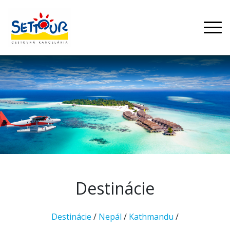
Destinácie
Destinácie
/
Nepál
/
Kathmandu
/