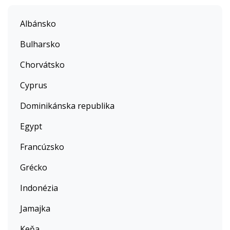
Albánsko
Bulharsko
Chorvátsko
Cyprus
Dominikánska republika
Egypt
Francúzsko
Grécko
Indonézia
Jamajka
Keňa