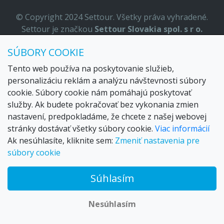
© Copyright 2024 Settour. Všetky práva vyhradené.
Settour je značkou
Settour Slovakia spol. s r o.
Sídlo:
Lazaretská 29, Bratislava 81109
SÚBORY COOKIE
Email:
settour@settour.sk
Telefón
: 02 529 279 17, 529 328 68-9
Tento web používa na poskytovanie služieb,
IČO
: 36179825
personalizáciu reklám a analýzu návštevnosti súbory
ID-DPH:
SK2020057314
cookie. Súbory cookie nám pomáhajú poskytovať
OR SR
Bratislava I. odd.: Sro, vložka: 29873/V
služby. Ak budete pokračovať bez vykonania zmien
nastavení, predpokladáme, že chcete z našej webovej
stránky dostávať všetky súbory cookie.
Viac informácií
Ak nesúhlasíte, kliknite sem:
Zmeniť nastavenia pre
súbory cookie
Súhlasím
© 2026 Trax – your travel web creator and travel products
marketplace
Nesúhlasím