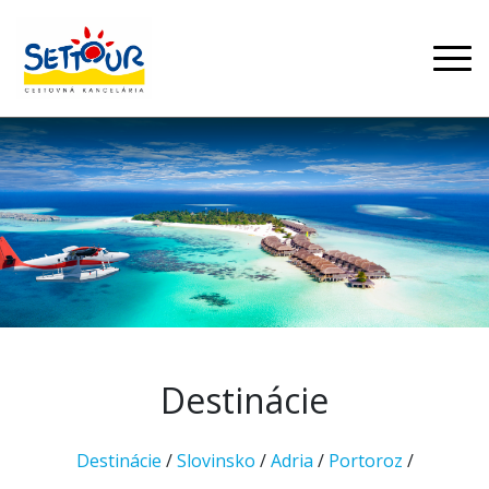
Destinácie
Destinácie
/
Slovinsko
/
Adria
/
Portoroz
/