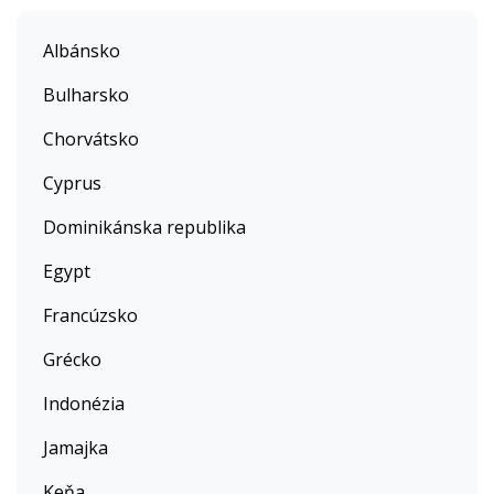
Albánsko
Bulharsko
Chorvátsko
Cyprus
Dominikánska republika
Egypt
Francúzsko
Grécko
Indonézia
Jamajka
Keňa