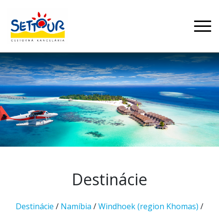
Destinácie
Destinácie
/
Namíbia
/
Windhoek (region Khomas)
/