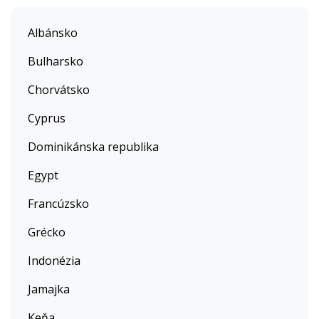
Albánsko
Bulharsko
Chorvátsko
Cyprus
Dominikánska republika
Egypt
Francúzsko
Grécko
Indonézia
Jamajka
Keňa