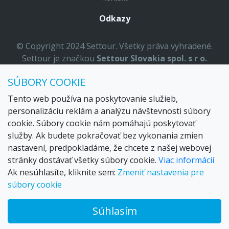
Odkazy
© Copyright 2024 Settour. Všetky práva vyhradené.
Settour je značkou
Settour Slovakia spol. s r o.
Sídlo:
Lazaretská 29, Bratislava 81109
SÚBORY COOKIE
Email:
settour@settour.sk
Telefón
: 02 529 279 17, 529 328 68-9
Tento web používa na poskytovanie služieb,
IČO
: 36179825
personalizáciu reklám a analýzu návštevnosti súbory
ID-DPH:
SK2020057314
cookie. Súbory cookie nám pomáhajú poskytovať
OR SR
Bratislava I. odd.: Sro, vložka: 29873/V
služby. Ak budete pokračovať bez vykonania zmien
nastavení, predpokladáme, že chcete z našej webovej
stránky dostávať všetky súbory cookie.
Viac informácií
Ak nesúhlasíte, kliknite sem:
Zmeniť nastavenia pre
súbory cookie
Súhlasím
© 2026 Trax – your travel web creator and travel products
marketplace