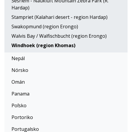
Sesriem - Naukluft Mountain Zebra Park (R.
Hardap)
Stampriet (Kalahari desert - region Hardap)
Swakopmund (region Erongo)
Walvis Bay / Walfischbucht (region Erongo)
Windhoek (region Khomas)
Nepál
Nórsko
Omán
Panama
Poľsko
Portoriko
Portugalsko