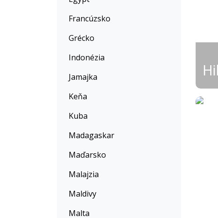
Francúzsko
Grécko
Indonézia
Jamajka
Keňa
Kuba
Madagaskar
Maďarsko
Malajzia
Maldivy
Malta