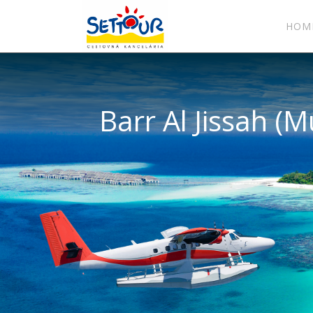
HOM
Barr Al Jissah (M