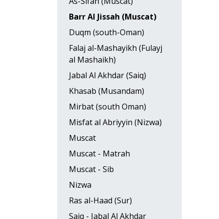
As-Sifah (Muscat)
Barr Al Jissah (Muscat)
Duqm (south-Oman)
Falaj al-Mashayikh (Fulayj
al Mashaikh)
Jabal Al Akhdar (Saiq)
Khasab (Musandam)
Mirbat (south Oman)
Misfat al Abriyyin (Nizwa)
Muscat
Muscat - Matrah
Muscat - Sib
Nizwa
Ras al-Haad (Sur)
Saiq - Jabal Al Akhdar