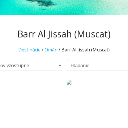
Barr Al Jissah (Muscat)
Destinácie
/
Omán
/ Barr Al Jissah (Muscat)
857 €
9
od
od