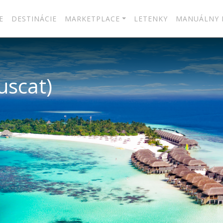
E
DESTINÁCIE
MARKETPLACE
LETENKY
MANUÁLNY 
uscat)