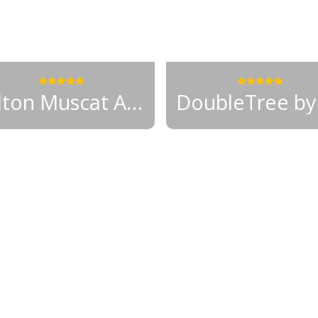
Hilton Muscat Al Bandar
1558 €
od