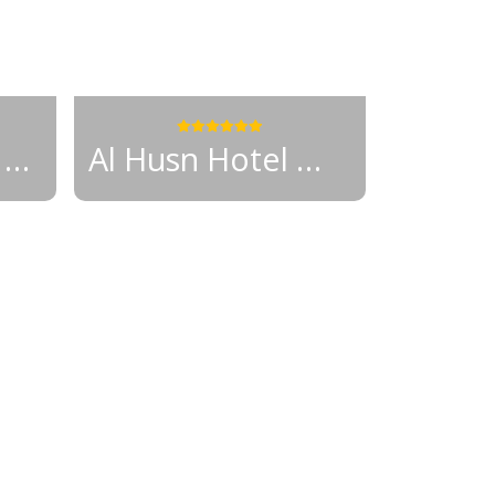
DoubleTree by Hilton Muscat Al Waha
Al Husn Hotel Muscat