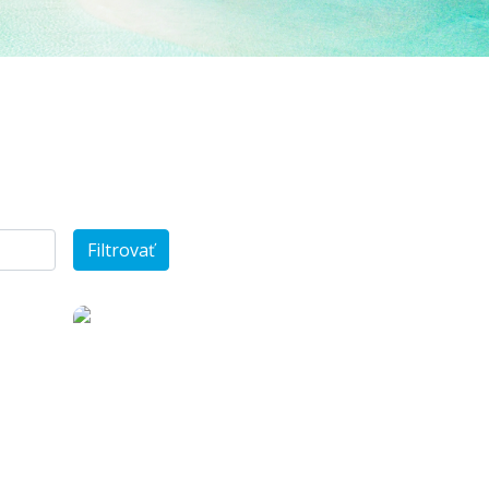
Filtrovať
87 €
1237 €
od