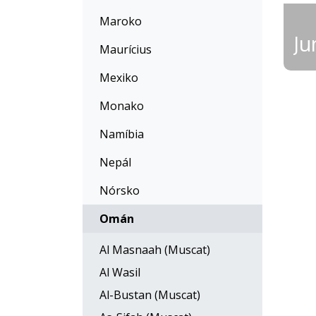
Maroko
Maurícius
Mexiko
Monako
Namíbia
Nepál
Nórsko
Omán
Al Masnaah (Muscat)
Al Wasil
Al-Bustan (Muscat)