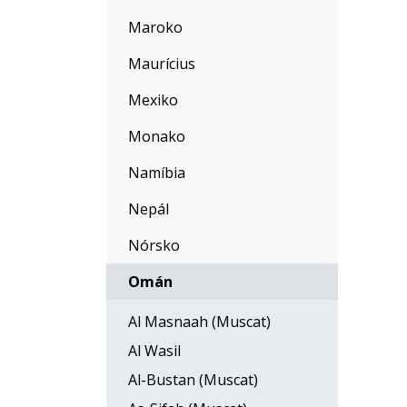
Maroko
Maurícius
Mexiko
Monako
Namíbia
Nepál
Nórsko
Omán
Al Masnaah (Muscat)
Al Wasil
Al-Bustan (Muscat)