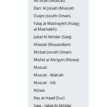
As-Sifah (Muscat)
Barr Al Jissah (Muscat)
Duqm (south-Oman)
Falaj al-Mashayikh (Fulayj
al Mashaikh)
Jabal Al Akhdar (Saiq)
Khasab (Musandam)
Mirbat (south Oman)
Misfat al Abriyyin (Nizwa)
Muscat
Muscat - Matrah
Muscat - Sib
Nizwa
Ras al-Haad (Sur)
Saiq - Jabal Al Akhdar