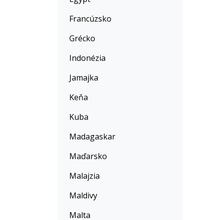
Francúzsko
Grécko
Indonézia
Jamajka
Keňa
Kuba
Madagaskar
Maďarsko
Malajzia
Maldivy
Malta