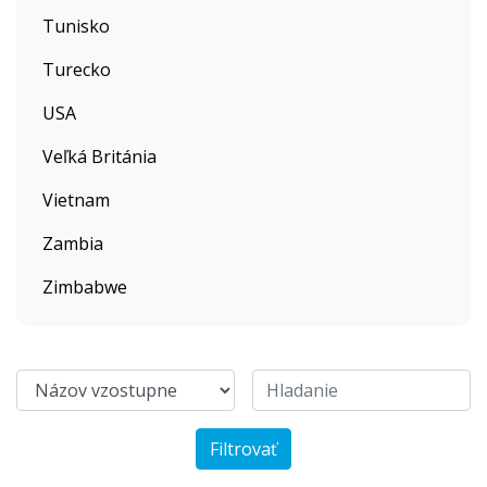
Tunisko
Turecko
USA
Veľká Británia
Vietnam
Zambia
Zimbabwe
Filtrovať
Dar Ayman Essaouira
Riad Dar Etto