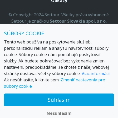
Odkazy
© Copyright 2024 Settour. Všetky práva vyhradené.
Settour je značkou
Settour Slovakia spol. s r o.
Sídlo:
Lazaretská 29, Bratislava 81109
SÚBORY COOKIE
Email:
settour@settour.sk
Telefón
: 02 529 279 17, 529 328 68-9
Tento web používa na poskytovanie služieb,
IČO
: 36179825
personalizáciu reklám a analýzu návštevnosti súbory
ID-DPH:
SK2020057314
cookie. Súbory cookie nám pomáhajú poskytovať
OR SR
Bratislava I. odd.: Sro, vložka: 29873/V
služby. Ak budete pokračovať bez vykonania zmien
nastavení, predpokladáme, že chcete z našej webovej
stránky dostávať všetky súbory cookie.
Viac informácií
Ak nesúhlasíte, kliknite sem:
Zmeniť nastavenia pre
súbory cookie
Súhlasím
© 2026 Trax – your travel web creator and travel products
marketplace
Nesúhlasím