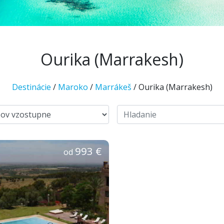
Ourika (Marrakesh)
Destinácie
/
Maroko
/
Marrákeš
/ Ourika (Marrakesh)
993 €
od