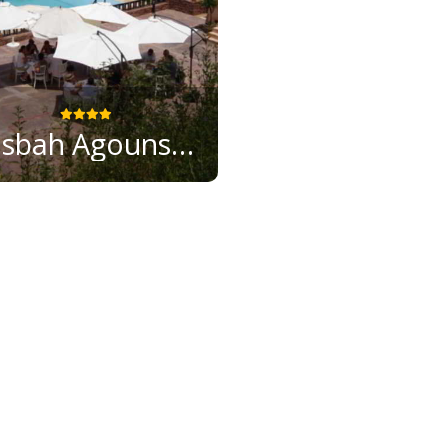
Kasbah Agounsane