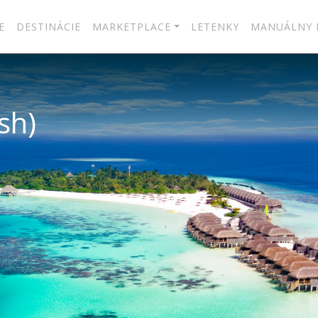
E
DESTINÁCIE
MARKETPLACE
LETENKY
MANUÁLNY 
sh)