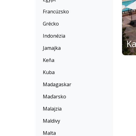
Francúzsko
Grécko
Indonézia
Jamajka
Keňa
Kuba
Madagaskar
Maďarsko
Malajzia
Maldivy
Malta