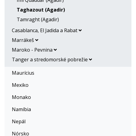
Imi Quaddar (Agadir)
Taghazout (Agadir)
Tamraght (Agadir)
Casablanca, El Jadida a Rabat
Marrákeš
Maroko - Pevnina
Tanger a stredomorské pobrežie
Maurícius
Mexiko
Monako
Namíbia
Nepál
Nórsko