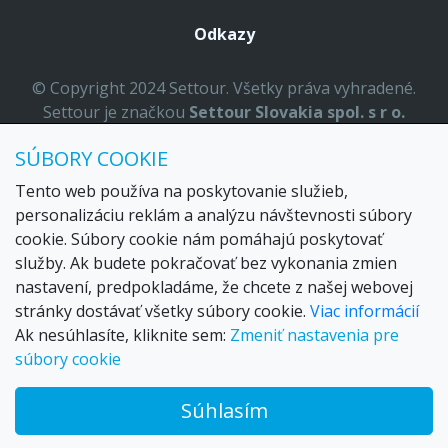
Odkazy
© Copyright 2024 Settour. Všetky práva vyhradené.
Settour je značkou
Settour Slovakia spol. s r o.
Sídlo:
Lazaretská 29, Bratislava 81109
SÚBORY COOKIE
Email:
settour@settour.sk
Telefón
: 02 529 279 17, 529 328 68-9
Tento web používa na poskytovanie služieb,
IČO
: 36179825
personalizáciu reklám a analýzu návštevnosti súbory
ID-DPH:
SK2020057314
cookie. Súbory cookie nám pomáhajú poskytovať
OR SR
Bratislava I. odd.: Sro, vložka: 29873/V
služby. Ak budete pokračovať bez vykonania zmien
nastavení, predpokladáme, že chcete z našej webovej
stránky dostávať všetky súbory cookie.
Viac informácií
Ak nesúhlasíte, kliknite sem:
Zmeniť nastavenia pre
súbory cookie
Súhlasím
© 2026 Trax – your travel web creator and travel products
marketplace