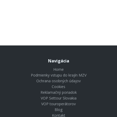
Hilton Taghazout Bay Beach Resort & Spa
1117 €
od
Radisson Residences Taghazout Bay
1390 €
od
1183 €
od
1409 €
od
1219 €
od
1004 €
od
Navigácia
Home
Podmienky vstupu do krajín MZV
Ochrana osobných údajov
Cookies
Reklamačný poriadok
VOP Settour Slovakia
VOP touroperátorov
Blog
Kontakt