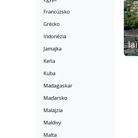
Francúzsko
Grécko
Indonézia
Jamajka
Keňa
Kuba
Madagaskar
Maďarsko
Malajzia
Maldivy
Malta