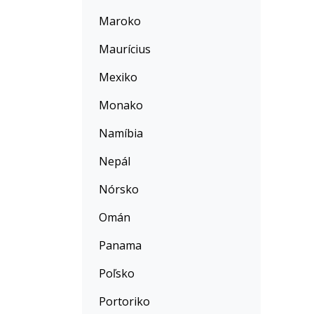
Maroko
Maurícius
Mexiko
Monako
Namíbia
Nepál
Nórsko
Omán
Panama
Poľsko
Portoriko