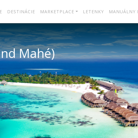
E
DESTINÁCIE
MARKETPLACE
LETENKY
MANUÁLNY 
land Mahé)