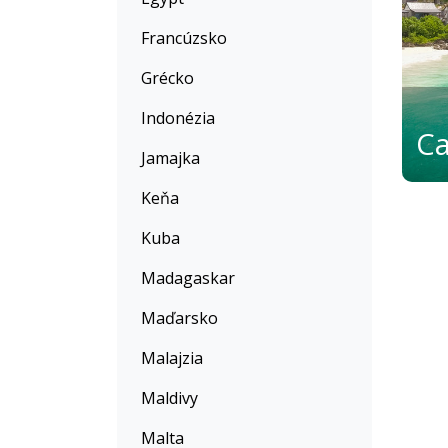
Francúzsko
Grécko
Indonézia
Jamajka
Keňa
Kuba
Madagaskar
Maďarsko
Malajzia
Maldivy
Malta