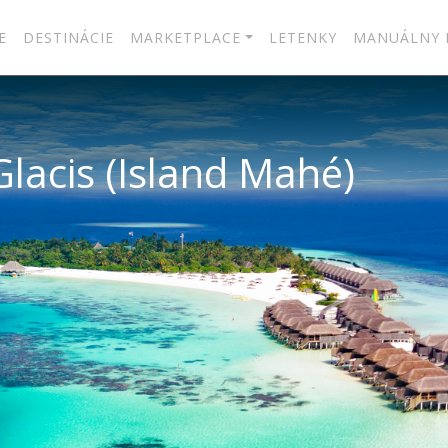
E
DESTINÁCIE
MARKETPLACE
LETENKY
MANUÁLNY 
lacis (Island Mahé)