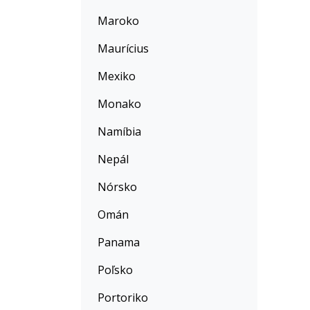
Maroko
Maurícius
Mexiko
Monako
Namíbia
Nepál
Nórsko
Omán
Panama
Poľsko
Portoriko