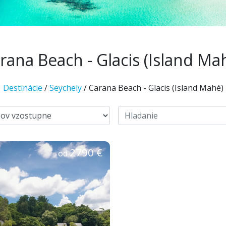
rana Beach - Glacis (Island Ma
Destinácie
/
Seychely
/ Carana Beach - Glacis (Island Mahé)
2790 €
od