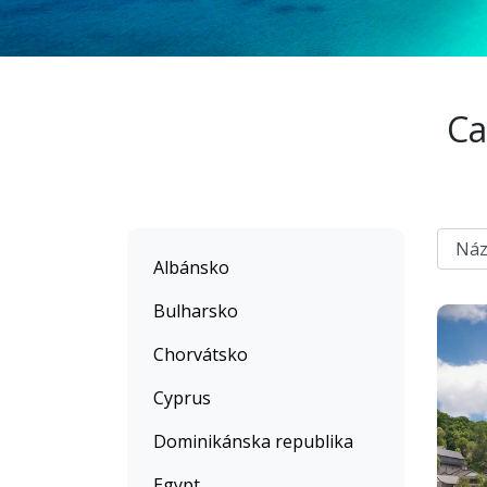
Ca
Albánsko
Bulharsko
Chorvátsko
Cyprus
Dominikánska republika
Egypt