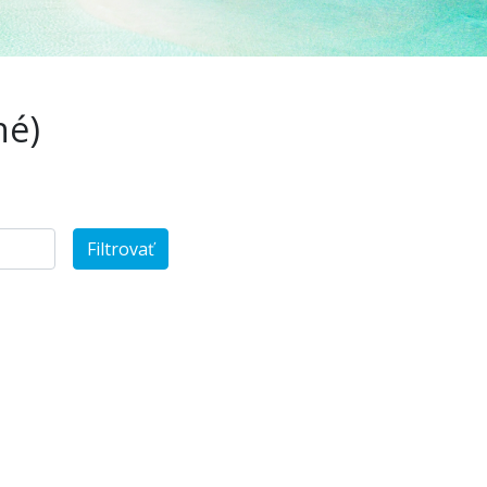
hé)
Filtrovať