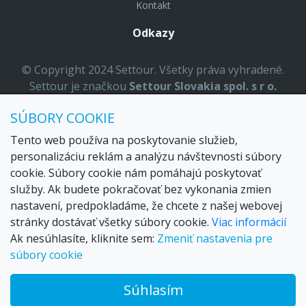
Kontakt
Odkazy
© Copyright 2024 Settour. Všetky práva vyhradené.
Settour je značkou
Settour Slovakia spol. s r o.
Sídlo:
Lazaretská 29, Bratislava 81109
SÚBORY COOKIE
Email:
settour@settour.sk
Telefón
: 02 529 279 17, 529 328 68-9
Tento web používa na poskytovanie služieb,
IČO
: 36179825
personalizáciu reklám a analýzu návštevnosti súbory
ID-DPH:
SK2020057314
cookie. Súbory cookie nám pomáhajú poskytovať
OR SR
Bratislava I. odd.: Sro, vložka: 29873/V
služby. Ak budete pokračovať bez vykonania zmien
nastavení, predpokladáme, že chcete z našej webovej
stránky dostávať všetky súbory cookie.
Viac informácií
Ak nesúhlasíte, kliknite sem:
Zmeniť nastavenia pre
súbory cookie
Súhlasím
© 2026 Trax – your travel web creator and travel products