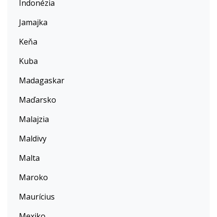
Indonézia
Jamajka
Keňa
Kuba
Madagaskar
Maďarsko
Malajzia
Maldivy
Malta
Maroko
Maurícius
Mexiko