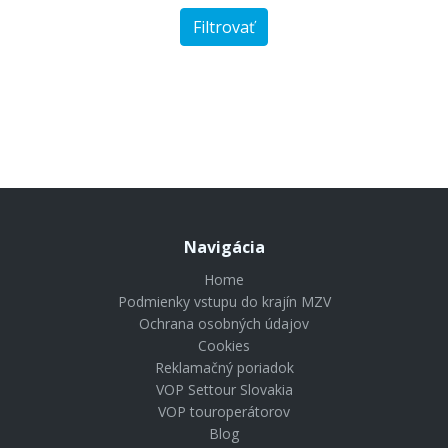
Filtrovať
Le Domaine de L'Orangeraie Resort & Spa
3414 €
od
Navigácia
Home
Podmienky vstupu do krajín MZV
Ochrana osobných údajov
Cookies
Reklamačný poriadok
VOP Settour Slovakia
VOP touroperátorov
Blog